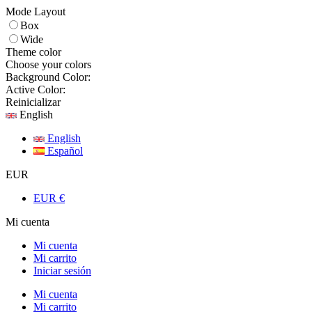
Mode Layout
Box
Wide
Theme color
Choose your colors
Background Color:
Active Color:
Reinicializar
English
English
Español
EUR
EUR €
Mi cuenta
Mi cuenta
Mi carrito
Iniciar sesión
Mi cuenta
Mi carrito