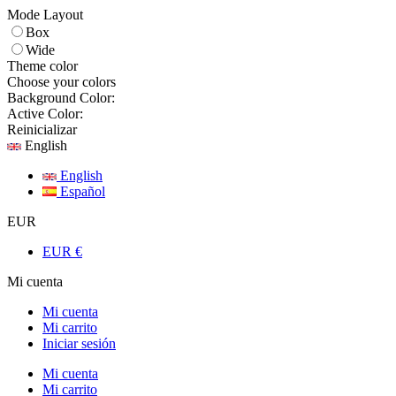
Mode Layout
Box
Wide
Theme color
Choose your colors
Background Color:
Active Color:
Reinicializar
English
English
Español
EUR
EUR €
Mi cuenta
Mi cuenta
Mi carrito
Iniciar sesión
Mi cuenta
Mi carrito