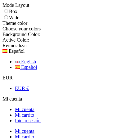
Mode Layout
Box
Wide
Theme color
Choose your colors
Background Color:
Active Color:
Reinicializar
Español
English
Español
EUR
EUR €
Mi cuenta
Mi cuenta
Mi carrito
Iniciar sesión
Mi cuenta
Mi carrito